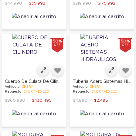
Price reduced from
to
Price reduced from
to
$44.990
$35.992
$219.990
$175.992
50%
50%
OFF
OFF
Cuerpo De Culata De Cilindro
Tubería Acero Sistemas Hidráulicos
Vehículo:
CHERY
Vehículo:
CHERY
Repuesto:
CHERY - EXEED
Repuesto:
CHERY - EXEED
Price reduced from
to
Price reduced from
to
$860.990
$430.495
$4.990
$2.495