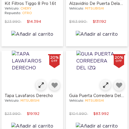
Alzavidrio De Puerta Delantera Derecha
Kit Filtros Tiggo 8 Pro 1.6t
Vehículo:
CHERY
Vehículo:
MITSUBISHI
Repuesto:
OTRO
Price reduced from
to
Price reduced from
to
$23.990
$14.394
$163.990
$131.192
20%
20%
OFF
OFF
Guia Puerta Corredera Del Izq
Tapa Lavafaros Derecho
Vehículo:
MITSUBISHI
Vehículo:
MITSUBISHI
Price reduced from
to
Price reduced from
to
$23.990
$19.192
$104.990
$83.992