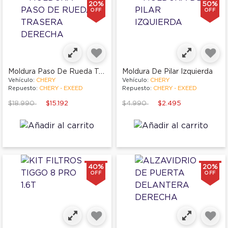
20%
50%
OFF
OFF
Moldura Paso De Rueda Trasera Derecha
Moldura De Pilar Izquierda
Vehículo:
CHERY
Vehículo:
CHERY
Repuesto:
CHERY - EXEED
Repuesto:
CHERY - EXEED
Price reduced from
to
Price reduced from
to
$18.990
$15.192
$4.990
$2.495
40%
20%
OFF
OFF