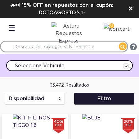
🚗💨 15% OFF en repuestos con el cupón:
×
DCTOAGOSTO🔧✨
0
☰
Selecciona Vehículo
33.472 Resultados
Filtro
40%
20%
OFF
OFF