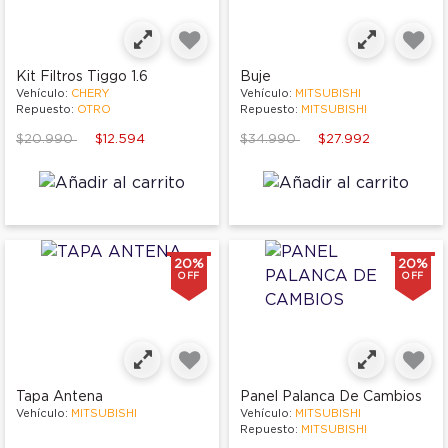
Kit Filtros Tiggo 1.6
Buje
Vehículo:
CHERY
Vehículo:
MITSUBISHI
Repuesto:
OTRO
Repuesto:
MITSUBISHI
Price reduced from
to
Price reduced from
to
$20.990
$12.594
$34.990
$27.992
20%
20%
OFF
OFF
Tapa Antena
Panel Palanca De Cambios
Vehículo:
MITSUBISHI
Vehículo:
MITSUBISHI
Repuesto:
MITSUBISHI