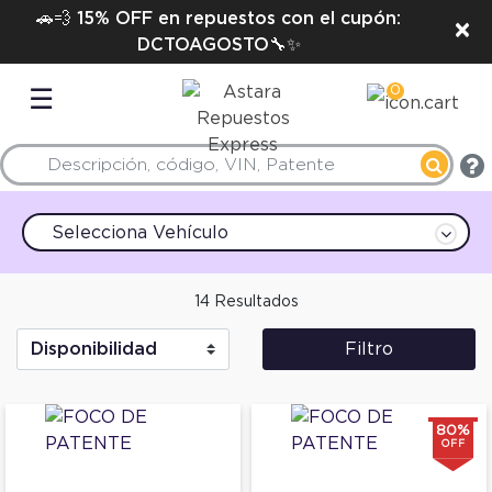
🚗💨 15% OFF en repuestos con el cupón:
×
DCTOAGOSTO🔧✨
0
☰
Selecciona Vehículo
14 Resultados
Filtro
80%
OFF