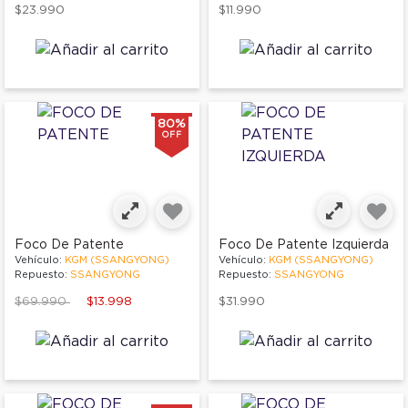
$23.990
$11.990
80%
OFF
Foco De Patente
Foco De Patente Izquierda
Vehículo:
KGM (SSANGYONG)
Vehículo:
KGM (SSANGYONG)
Repuesto:
SSANGYONG
Repuesto:
SSANGYONG
Price reduced from
to
$69.990
$13.998
$31.990