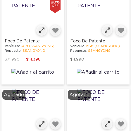
80%
OFF
Foco De Patente
Foco De Patente
Vehículo:
KGM (SSANGYONG)
Vehículo:
KGM (SSANGYONG)
Repuesto:
SSANGYONG
Repuesto:
SSANGYONG
Price reduced from
to
$71.990
$14.398
$4.990
Agotado
Agotado