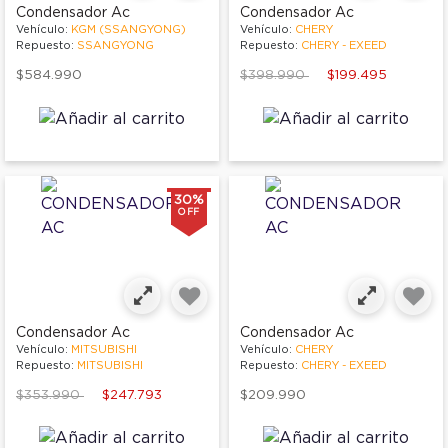
Condensador Ac
Condensador Ac
Vehículo:
KGM (SSANGYONG)
Vehículo:
CHERY
Repuesto:
SSANGYONG
Repuesto:
CHERY - EXEED
Price reduced from
to
$584.990
$398.990
$199.495
30%
OFF
Condensador Ac
Condensador Ac
Vehículo:
MITSUBISHI
Vehículo:
CHERY
Repuesto:
MITSUBISHI
Repuesto:
CHERY - EXEED
Price reduced from
to
$353.990
$247.793
$209.990