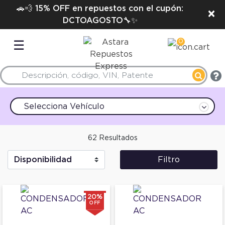
🚗💨 15% OFF en repuestos con el cupón:
×
DCTOAGOSTO🔧✨
0
☰
Selecciona Vehículo
62 Resultados
Filtro
20%
OFF