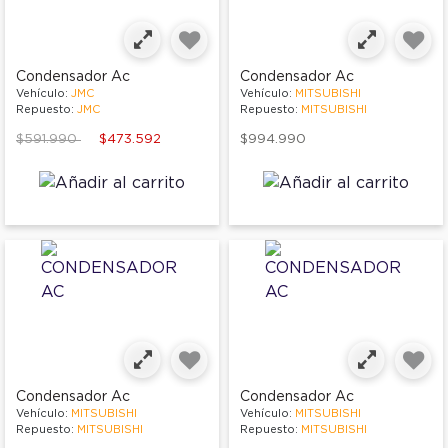
Condensador Ac
Condensador Ac
Vehículo:
JMC
Vehículo:
MITSUBISHI
Repuesto:
JMC
Repuesto:
MITSUBISHI
Price reduced from
to
$591.990
$473.592
$994.990
Condensador Ac
Condensador Ac
Vehículo:
MITSUBISHI
Vehículo:
MITSUBISHI
Repuesto:
MITSUBISHI
Repuesto:
MITSUBISHI