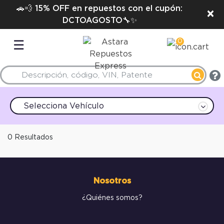
🚗💨 15% OFF en repuestos con el cupón:
×
DCTOAGOSTO🔧✨
0
☰
Selecciona Vehículo
0 Resultados
Nosotros
¿Quiénes somos?