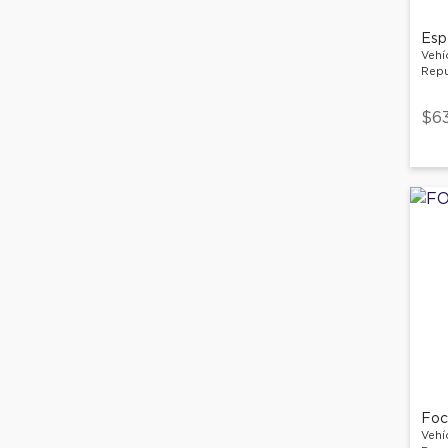
Espe
Vehí
Repu
$6
Foco
Vehí