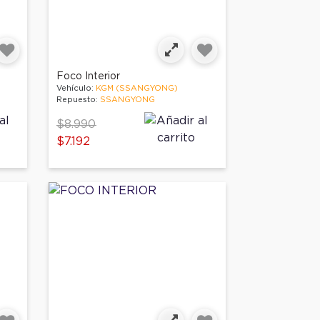
Foco Interior
Vehículo:
KGM (SSANGYONG)
Repuesto:
SSANGYONG
Price reduced from
to
$8.990
$7.192