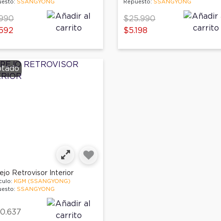
esto:
SSANGYONG
Repuesto:
SSANGYONG
ce reduced from
to
Price reduced from
to
990
$25.990
592
$5.198
tado
jo Retrovisor Interior
culo:
KGM (SSANGYONG)
esto:
SSANGYONG
0.637