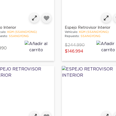
 Interior
Espejo Retrovisor Interior
culo:
KGM (SSANGYONG)
Vehículo:
KGM (SSANGYONG)
esto:
SSANGYONG
Repuesto:
SSANGYONG
Price reduced from
to
$244.990
990
$146.994