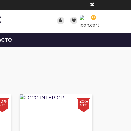
×
0
ACTO
40%
20%
OFF
OFF