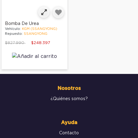
Bomba De Urea
Vehículo:
KGM (SSANGYONG)
Repuesto:
SSANGYONG
Price reduced from
to
$827.990
$248.397
Nosotros
¿Quiénes somos?
Ayuda
Contacto