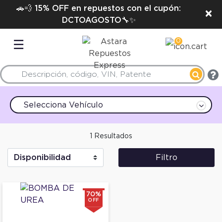
🚗💨 15% OFF en repuestos con el cupón:
×
DCTOAGOSTO🔧✨
0
☰
Selecciona Vehículo
1 Resultados
Filtro
70%
OFF