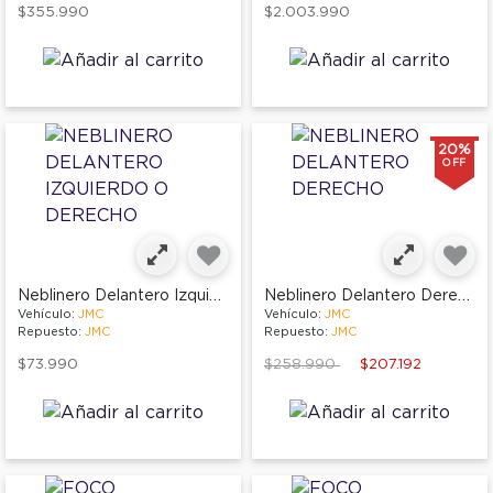
$355.990
$2.003.990
20%
OFF
Neblinero Delantero Izquierdo O Derecho
Neblinero Delantero Derecho
Vehículo:
JMC
Vehículo:
JMC
Repuesto:
JMC
Repuesto:
JMC
Price reduced from
to
$73.990
$258.990
$207.192