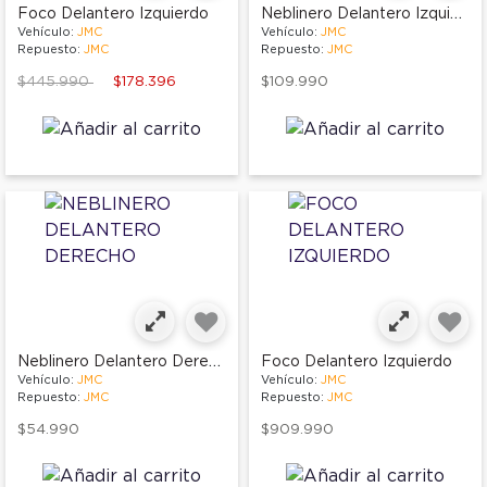
Neblinero Delantero Izquierdo
Foco Delantero Izquierdo
Vehículo:
JMC
Vehículo:
JMC
Repuesto:
JMC
Repuesto:
JMC
Price reduced from
to
$445.990
$178.396
$109.990
Neblinero Delantero Derecho
Foco Delantero Izquierdo
Vehículo:
JMC
Vehículo:
JMC
Repuesto:
JMC
Repuesto:
JMC
$54.990
$909.990