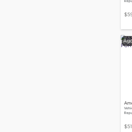
Repu
$5
Ago
Vehí
Repu
$51