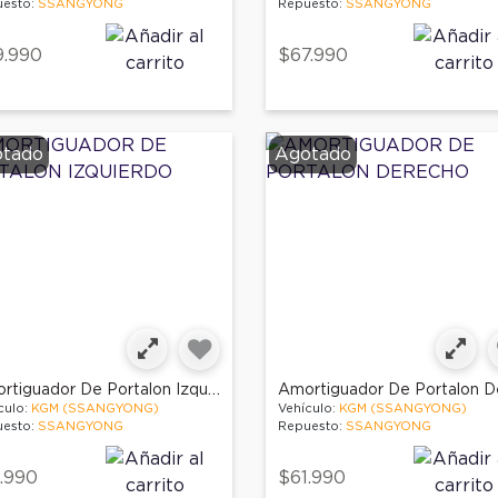
esto:
SSANGYONG
Repuesto:
SSANGYONG
9.990
$67.990
tado
Agotado
Amortiguador De Portalon Izquierdo
culo:
KGM (SSANGYONG)
Vehículo:
KGM (SSANGYONG)
esto:
SSANGYONG
Repuesto:
SSANGYONG
.990
$61.990