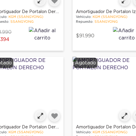
Amortiguador De Portalon Derecho
culo:
KGM (SSANGYONG)
Vehículo:
KGM (SSANGYONG)
esto:
SSANGYONG
Repuesto:
SSANGYONG
ce reduced from
to
8.990
$91.990
.394
tado
Agotado
Amortiguador De Portalon Derecho
culo:
KGM (SSANGYONG)
Vehículo:
KGM (SSANGYONG)