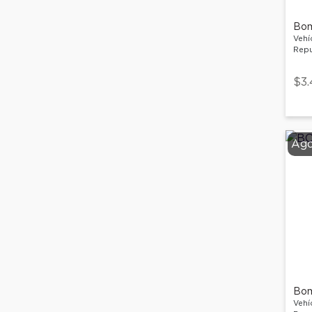
Bom
Vehí
Repu
$3.
Ago
Bom
Vehí