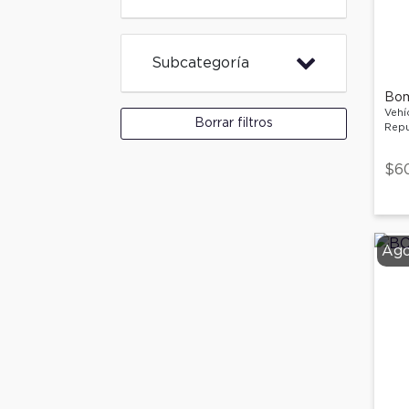
Subcategoría
Bom
Vehí
Borrar filtros
Repu
$6
Ago