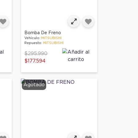
Bomba De Freno
Vehículo:
MITSUBISHI
Repuesto:
MITSUBISHI
Price reduced from
to
$295.990
$177.594
Agotado