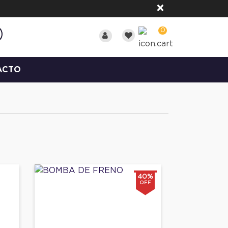
×
0
ACTO
40%
OFF