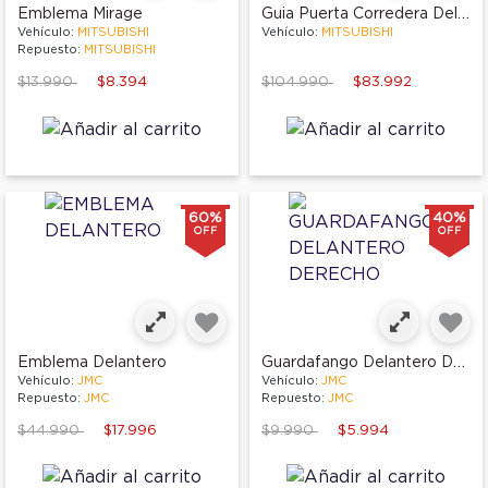
Guia Puerta Corredera Del Izq
Emblema Mirage
Vehículo:
MITSUBISHI
Vehículo:
MITSUBISHI
Repuesto:
MITSUBISHI
Price reduced from
to
Price reduced from
to
$13.990
$8.394
$104.990
$83.992
60%
40%
OFF
OFF
Guardafango Delantero Derecho
Emblema Delantero
Vehículo:
JMC
Vehículo:
JMC
Repuesto:
JMC
Repuesto:
JMC
Price reduced from
to
Price reduced from
to
$44.990
$17.996
$9.990
$5.994