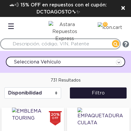
🚗💨 15% OFF en repuestos con el cupón:
×
DCTOAGOSTO🔧✨
0
☰
Selecciona Vehículo
731 Resultados
Filtro
20%
OFF