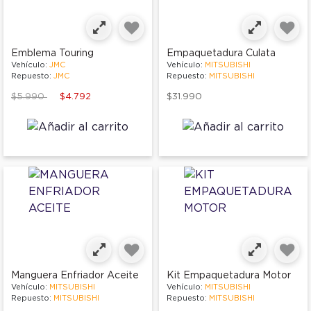
Emblema Touring
Empaquetadura Culata
Vehículo:
JMC
Vehículo:
MITSUBISHI
Repuesto:
JMC
Repuesto:
MITSUBISHI
Price reduced from
to
$5.990
$4.792
$31.990
Manguera Enfriador Aceite
Kit Empaquetadura Motor
Vehículo:
MITSUBISHI
Vehículo:
MITSUBISHI
Repuesto:
MITSUBISHI
Repuesto:
MITSUBISHI