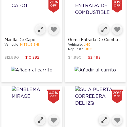
20%
30%
OFF
OFF
Goma Entrada De Combustible
Manilla De Capot
Vehículo:
MITSUBISHI
Vehículo:
JMC
Repuesto:
JMC
Price reduced from
to
Price reduced from
to
$12.990
$10.392
$4.990
$3.493
40%
20%
OFF
OFF