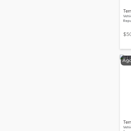
Ter
Vehí
Repu
$5
Ago
Ter
Vehí