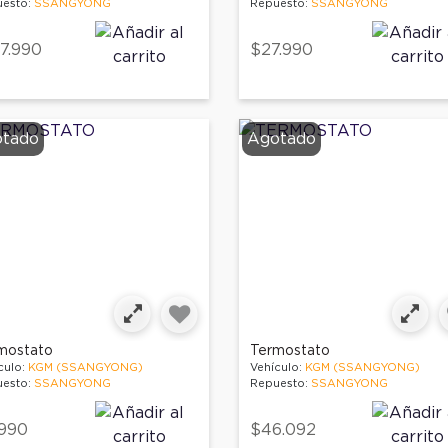
esto:
SSANGYONG
Repuesto:
SSANGYONG
7.990
$27.990
tado
Agotado
mostato
Termostato
culo:
KGM (SSANGYONG)
Vehículo:
KGM (SSANGYONG)
esto:
SSANGYONG
Repuesto:
SSANGYONG
990
$46.092