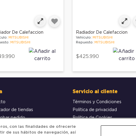
iador De Calefaccion
Radiador De Calefaccion
culo:
MITSUBISHI
Vehículo:
MITSUBISHI
esto:
MITSUBISHI
Repuesto:
MITSUBISHI
49.990
$425.990
a
Servicio al cliente
cto
Términos y Condiciones
zador de tiendas
Política de privacidad
obar pedido
Política de Cookies
os, con las finalidades de ofrecerle
tir de sus hábitos de navegación, así