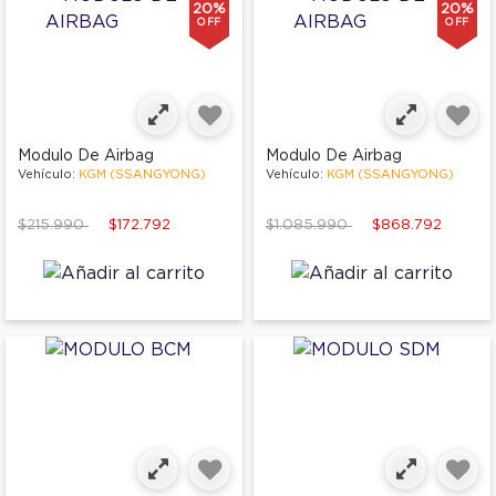
20%
20%
OFF
OFF
Modulo De Airbag
Modulo De Airbag
Vehículo:
KGM (SSANGYONG)
Vehículo:
KGM (SSANGYONG)
Price reduced from
to
Price reduced from
to
$215.990
$172.792
$1.085.990
$868.792