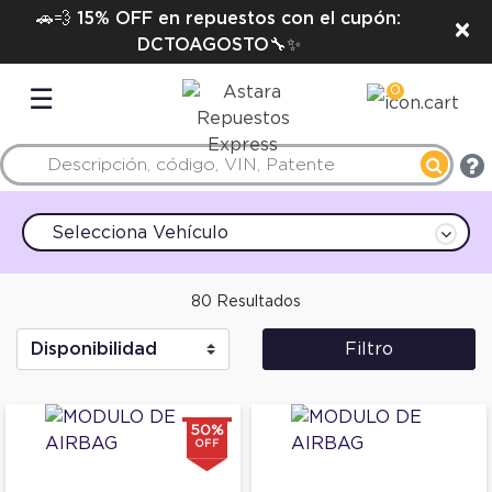
🚗💨 15% OFF en repuestos con el cupón:
×
DCTOAGOSTO🔧✨
0
☰
Selecciona Vehículo
80 Resultados
Filtro
50%
OFF