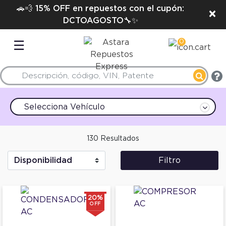
🚗💨 15% OFF en repuestos con el cupón:
×
DCTOAGOSTO🔧✨
0
☰
Selecciona Vehículo
130 Resultados
Filtro
20%
OFF