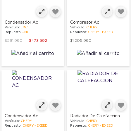
Condensador Ac
Compresor Ac
Vehículo:
JMC
Vehículo:
CHERY
Repuesto:
JMC
Repuesto:
CHERY - EXEED
Price reduced from
to
$591.990
$473.592
$1.205.990
Condensador Ac
Radiador De Calefaccion
Vehículo:
CHERY
Vehículo:
CHERY
Repuesto:
CHERY - EXEED
Repuesto:
CHERY - EXEED