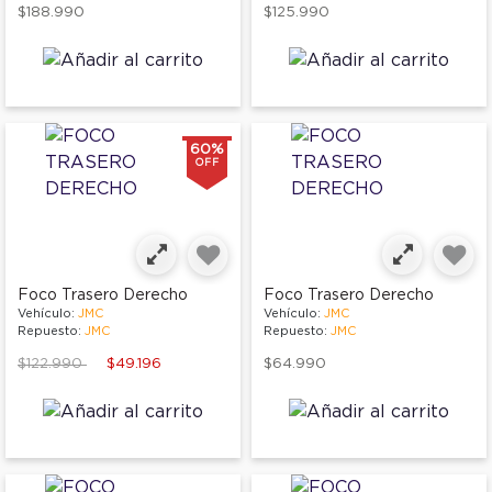
$188.990
$125.990
60%
OFF
Foco Trasero Derecho
Foco Trasero Derecho
Vehículo:
JMC
Vehículo:
JMC
Repuesto:
JMC
Repuesto:
JMC
Price reduced from
to
$122.990
$49.196
$64.990