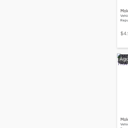
Vehí
Repu
$4
Ago
Vehí