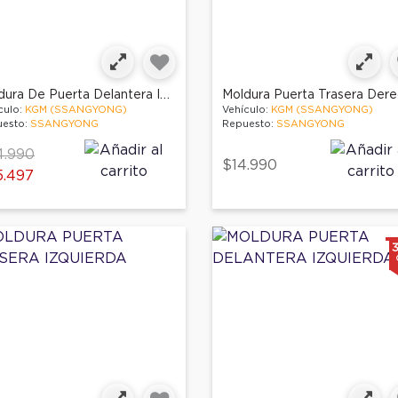
Moldura De Puerta Delantera Izquierda
Moldura Puerta Trasera Der
culo:
KGM (SSANGYONG)
Vehículo:
KGM (SSANGYONG)
esto:
SSANGYONG
Repuesto:
SSANGYONG
ce reduced from
to
4.990
$14.990
5.497