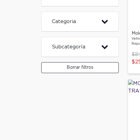
Categoria
Vehí
Repu
Subcategoría
Pri
$8
$2
Borrar filtros