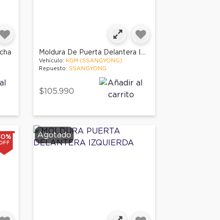
Moldura De Puerta Delantera Izquierda
echa
Vehículo:
KGM (SSANGYONG)
Repuesto:
SSANGYONG
$105.990
Agotado
30%
OFF