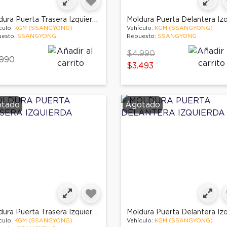
Moldura Puerta Trasera Izquierda
culo:
KGM (SSANGYONG)
Vehículo:
KGM (SSANGYONG)
esto:
SSANGYONG
Repuesto:
SSANGYONG
Price reduced from
to
$4.990
.990
$3.493
tado
Agotado
Moldura Puerta Trasera Izquierda
culo:
KGM (SSANGYONG)
Vehículo:
KGM (SSANGYONG)