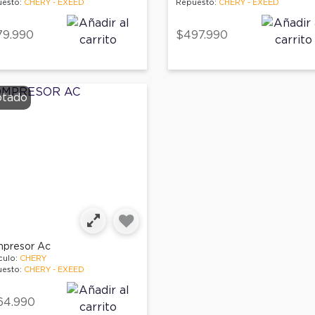
esto:
CHERY - EXEED
Repuesto:
CHERY - EXEED
79.990
$497.990
tado
presor Ac
culo:
CHERY
esto:
CHERY - EXEED
64.990