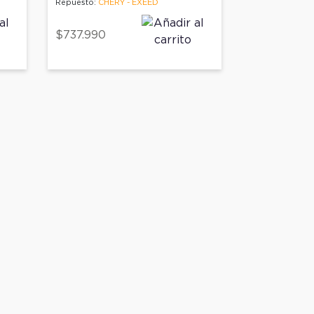
Repuesto:
CHERY - EXEED
$737.990