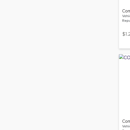
Com
Vehí
Repu
$1.
Com
Vehí