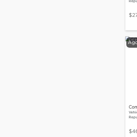
Repu
$2
Ago
Com
Vehí
Repu
$4