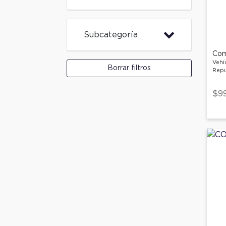
Subcategoría
Com
Vehí
Borrar filtros
Repu
$9