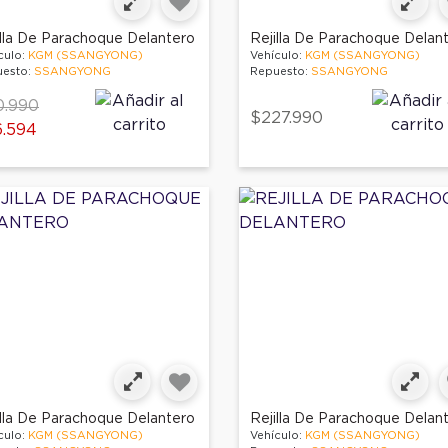
illa De Parachoque Delantero
Rejilla De Parachoque Delan
culo:
KGM (SSANGYONG)
Vehículo:
KGM (SSANGYONG)
esto:
SSANGYONG
Repuesto:
SSANGYONG
ce reduced from
to
0.990
$227.990
.594
illa De Parachoque Delantero
Rejilla De Parachoque Delan
culo:
KGM (SSANGYONG)
Vehículo:
KGM (SSANGYONG)