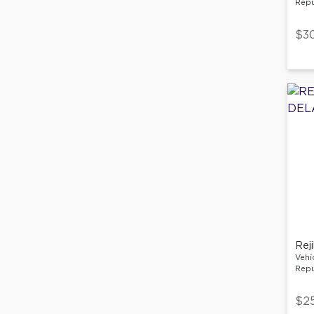
Repu
$3
Rej
Vehí
Repu
$2