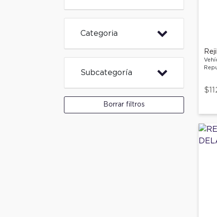
Categoria
Rej
Vehí
Repu
Subcategoría
$11
Borrar filtros