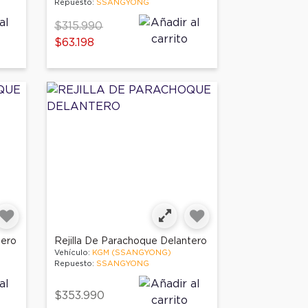
Repuesto:
SSANGYONG
Price reduced from
to
$315.990
$63.198
tero
Rejilla De Parachoque Delantero
Vehículo:
KGM (SSANGYONG)
Repuesto:
SSANGYONG
$353.990