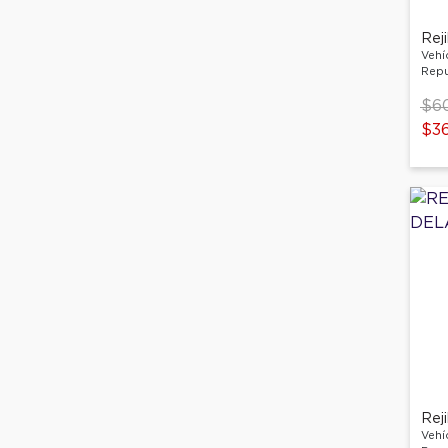
Rej
Vehí
Repu
Pri
$6
$36
Rej
Vehí