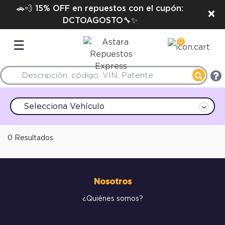
🚗💨 15% OFF en repuestos con el cupón:
×
DCTOAGOSTO🔧✨
0
☰
Selecciona Vehículo
0 Resultados
Nosotros
¿Quiénes somos?