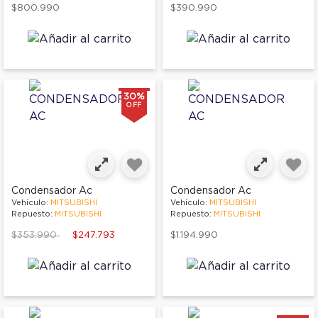
$800.990
$390.990
30%
OFF
Condensador Ac
Condensador Ac
Vehículo:
MITSUBISHI
Vehículo:
MITSUBISHI
Repuesto:
MITSUBISHI
Repuesto:
MITSUBISHI
Price reduced from
to
$353.990
$247.793
$1.194.990