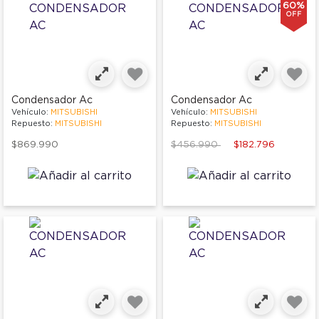
60%
OFF
Condensador Ac
Condensador Ac
Vehículo:
MITSUBISHI
Vehículo:
MITSUBISHI
Repuesto:
MITSUBISHI
Repuesto:
MITSUBISHI
Price reduced from
to
$869.990
$456.990
$182.796