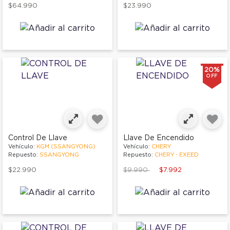
$64.990
$23.990
20%
OFF
Control De Llave
Llave De Encendido
Vehículo:
KGM (SSANGYONG)
Vehículo:
CHERY
Repuesto:
SSANGYONG
Repuesto:
CHERY - EXEED
Price reduced from
to
$22.990
$9.990
$7.992