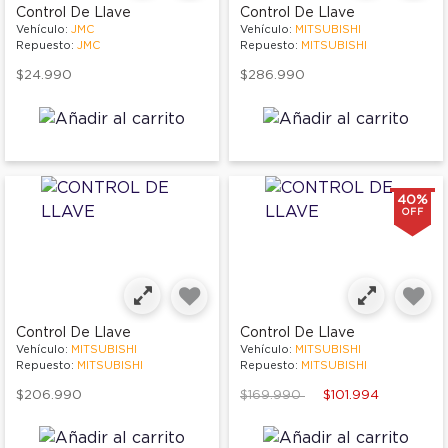
Control De Llave
Control De Llave
Vehículo:
JMC
Vehículo:
MITSUBISHI
Repuesto:
JMC
Repuesto:
MITSUBISHI
$24.990
$286.990
40%
OFF
Control De Llave
Control De Llave
Vehículo:
MITSUBISHI
Vehículo:
MITSUBISHI
Repuesto:
MITSUBISHI
Repuesto:
MITSUBISHI
Price reduced from
to
$206.990
$169.990
$101.994