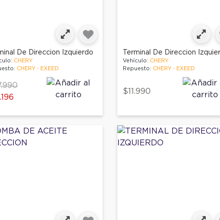
minal De Direccion Izquierdo
Terminal De Direccion Izquie
culo:
CHERY
Vehículo:
CHERY
esto:
CHERY - EXEED
Repuesto:
CHERY - EXEED
ce reduced from
to
.990
$11.990
.196