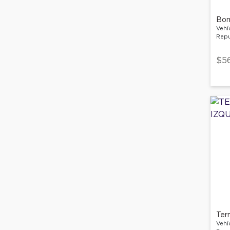
Bom
Vehí
Repu
$5
Ter
Vehí