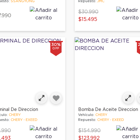
esto:
SSANGYONG
Repuesto:
JMC
Price reduced from
to
$30.990
.990
$15.495
30%
OFF
minal De Direccion
Bomba De Aceite Direccion
culo:
CHERY
Vehículo:
CHERY
esto:
CHERY - EXEED
Repuesto:
CHERY - EXEED
ce reduced from
to
Price reduced from
to
.990
$154.990
.493
$123.992