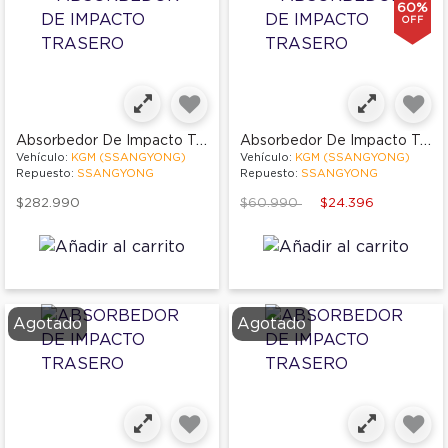
60%
OFF
Absorbedor De Impacto Trasero
Absorbedor De Impacto Trasero
Vehículo:
KGM (SSANGYONG)
Vehículo:
KGM (SSANGYONG)
Repuesto:
SSANGYONG
Repuesto:
SSANGYONG
Price reduced from
to
$282.990
$60.990
$24.396
Agotado
Agotado