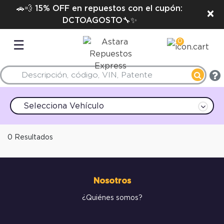
🚗💨 15% OFF en repuestos con el cupón:
×
DCTOAGOSTO🔧✨
0
☰
Selecciona Vehículo
0 Resultados
Nosotros
¿Quiénes somos?