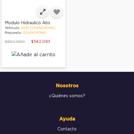
Modulo Hidraulico Abs
Vehículo:
KGM (SSANGYONG)
Repuesto:
SSANGYONG
Price reduced from
to
$802.990
$562.093
Nosotros
¿Quiénes somos?
Ayuda
Contacto