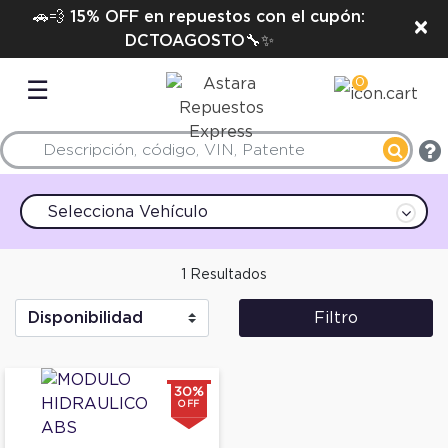
🚗💨 15% OFF en repuestos con el cupón:
×
DCTOAGOSTO🔧✨
0
☰
Selecciona Vehículo
1 Resultados
Filtro
30%
OFF