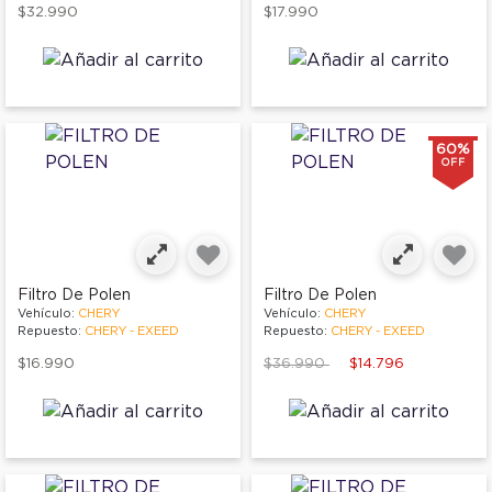
$32.990
$17.990
60%
OFF
Filtro De Polen
Filtro De Polen
Vehículo:
CHERY
Vehículo:
CHERY
Repuesto:
CHERY - EXEED
Repuesto:
CHERY - EXEED
Price reduced from
to
$16.990
$36.990
$14.796