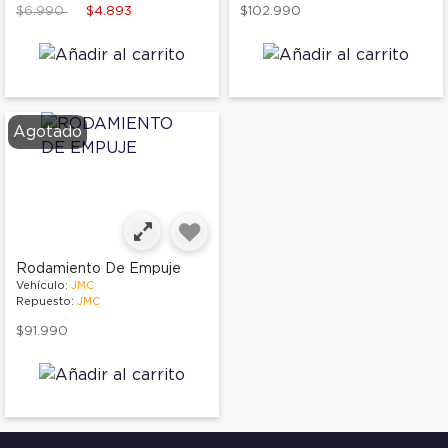
Price reduced from
to
$6.990
$4.893
$102.990
Agotado
Rodamiento De Empuje
Vehículo:
JMC
Repuesto:
JMC
$91.990