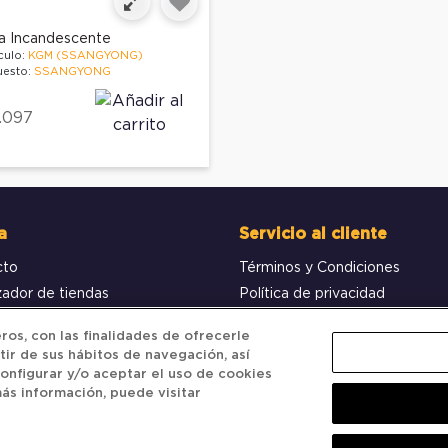
ia Incandescente
culo:
KGM (SSANGYONG)
esto:
SSANGYONG
.097
a
Servicio al cliente
cto
Términos y Condiciones
zador de tiendas
Política de privacidad
obar pedido
Política de Cookies
os, con las finalidades de ofrecerle
tir de sus hábitos de navegación, así
onfigurar y/o aceptar el uso de cookies
ás información, puede visitar