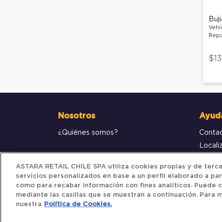
Buj
Vehí
Repu
$13
Nosotros
Ayud
¿Quiénes somos?
Conta
Locali
Compr
ASTARA RETAIL CHILE SPA utiliza cookies propias y de tercer
servicios personalizados en base a un perfil elaborado a par
como para recabar información con fines analíticos. Puede c
mediante las casillas que se muestran a continuación. Para m
nuestra
Política de Cookies.
Iberocar © 2025. All Rights Reserved.