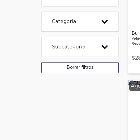
Categoria
Buj
Vehí
Repu
Subcategoría
$2
Borrar filtros
Ago