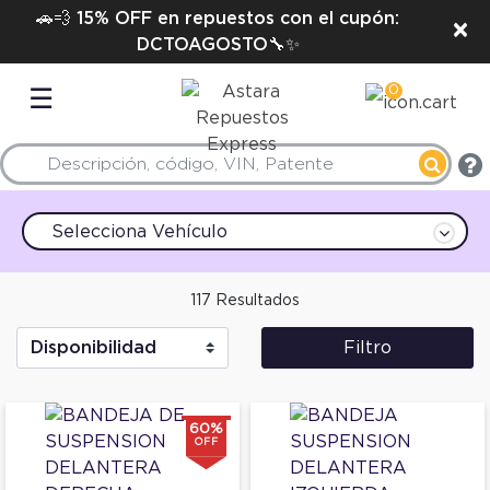
🚗💨 15% OFF en repuestos con el cupón:
×
DCTOAGOSTO🔧✨
0
☰
Selecciona Vehículo
117 Resultados
Filtro
60%
OFF