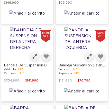
$146.990
$96.990
60%
60%
OFF
OFF
Bandeja De Suspension Delantera Derecha
Bandeja Suspension Delantera Izquierda
Vehículo:
JMC
Vehículo:
JMC
Repuesto:
JMC
Repuesto:
JMC
Price reduced from
to
Price reduced from
to
$354.990
$141.996
$191.990
$76.796