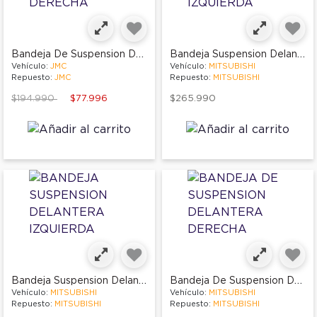
Bandeja De Suspension Delantera Derecha
Bandeja Suspension Delantera Izquierda
Vehículo:
JMC
Vehículo:
MITSUBISHI
Repuesto:
JMC
Repuesto:
MITSUBISHI
Price reduced from
to
$194.990
$77.996
$265.990
Bandeja Suspension Delantera Izquierda
Bandeja De Suspension Delantera Derecha
Vehículo:
MITSUBISHI
Vehículo:
MITSUBISHI
Repuesto:
MITSUBISHI
Repuesto:
MITSUBISHI