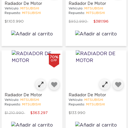
Radiador De Motor
Radiador De Motor
Vehículo:
MITSUBISHI
Vehículo:
MITSUBISHI
Repuesto:
MITSUBISHI
Repuesto:
MITSUBISHI
Price reduced from
to
$1.103.990
$952.990
$381.196
70%
OFF
Radiador De Motor
Radiador De Motor
Vehículo:
MITSUBISHI
Vehículo:
MITSUBISHI
Repuesto:
MITSUBISHI
Repuesto:
MITSUBISHI
Price reduced from
to
$1.210.990
$363.297
$133.990