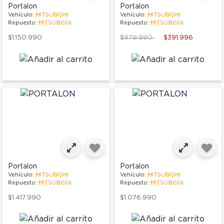
Portalon
Portalon
Vehículo:
MITSUBISHI
Vehículo:
MITSUBISHI
Repuesto:
MITSUBISHI
Repuesto:
MITSUBISHI
Price reduced from
to
$1.150.990
$979.990
$391.996
Portalon
Portalon
Vehículo:
MITSUBISHI
Vehículo:
MITSUBISHI
Repuesto:
MITSUBISHI
Repuesto:
MITSUBISHI
$1.417.990
$1.076.990