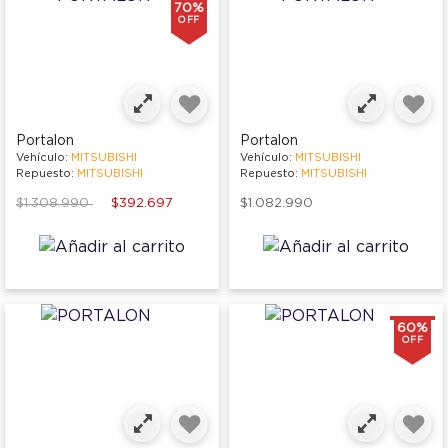
70%
OFF
Portalon
Portalon
Vehículo:
MITSUBISHI
Vehículo:
MITSUBISHI
Repuesto:
MITSUBISHI
Repuesto:
MITSUBISHI
Price reduced from
to
$1.308.990
$392.697
$1.082.990
60%
OFF