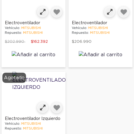
Electroventilador
Electroventilador
Vehículo:
MITSUBISHI
Vehículo:
MITSUBISHI
Repuesto:
MITSUBISHI
Repuesto:
MITSUBISHI
Price reduced from
to
$202.990
$162.392
$206.990
Agotado
Electroventilador Izquierdo
Vehículo:
MITSUBISHI
Repuesto:
MITSUBISHI