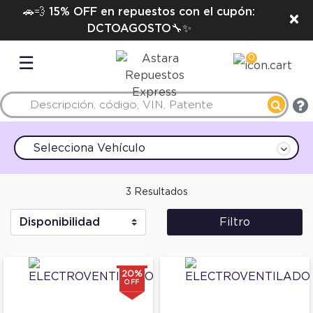
🚗💨 15% OFF en repuestos con el cupón:
×
DCTOAGOSTO🔧✨
0
☰
Selecciona Vehículo
3 Resultados
Filtro
20%
OFF