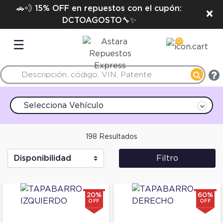
🚗💨 15% OFF en repuestos con el cupón:
×
DCTOAGOSTO🔧✨
0
☰
Selecciona Vehículo
198 Resultados
Filtro
20%
60%
OFF
OFF