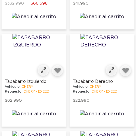
Price reduced from
to
$332.990
$66.598
$41.990
Tapabarro Izquierdo
Tapabarro Derecho
Vehículo:
CHERY
Vehículo:
CHERY
Repuesto:
CHERY - EXEED
Repuesto:
CHERY - EXEED
$62.990
$22.990