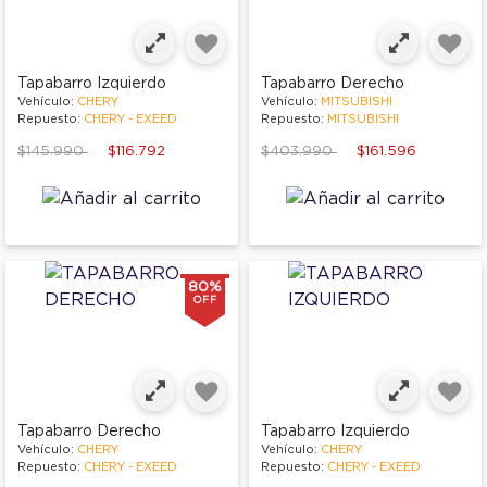
Tapabarro Izquierdo
Tapabarro Derecho
Vehículo:
CHERY
Vehículo:
MITSUBISHI
Repuesto:
CHERY - EXEED
Repuesto:
MITSUBISHI
Price reduced from
to
Price reduced from
to
$145.990
$116.792
$403.990
$161.596
80%
OFF
Tapabarro Derecho
Tapabarro Izquierdo
Vehículo:
CHERY
Vehículo:
CHERY
Repuesto:
CHERY - EXEED
Repuesto:
CHERY - EXEED