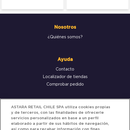
Nosotros
¿Quiénes somos?
Ayuda
Contacto
Localizador de tiendas
Comprobar pedido
Servicio al cliente
ASTARA RETAIL CHILE SPA utiliza cookies propias
y de terceros, con las finalidades de ofrecerle
Términos y Condiciones
servicios personalizados en base a un perfil
elaborado a partir de sus hábitos de navegación,
Política de privacidad
así como para recabar información con fines