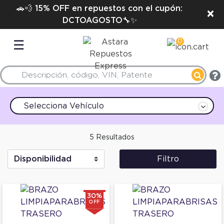
🚗💨 15% OFF en repuestos con el cupón:
×
DCTOAGOSTO🔧✨
0
☰
Selecciona Vehículo
5 Resultados
Filtro
30%
OFF