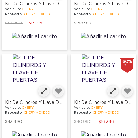
Kit De Cilindros Y Llave De Puertas
Kit De Cilindros Y Llave De Puertas
Vehículo:
CHERY
Vehículo:
CHERY
Repuesto:
CHERY - EXEED
Repuesto:
CHERY - EXEED
Price reduced from
to
$32.990
$13.196
$158.990
60%
OFF
Kit De Cilindros Y Llave De Puertas
Kit De Cilindros Y Llave De Puertas
Vehículo:
CHERY
Vehículo:
CHERY
Repuesto:
CHERY - EXEED
Repuesto:
CHERY - EXEED
Price reduced from
to
$43.990
$40.990
$16.396