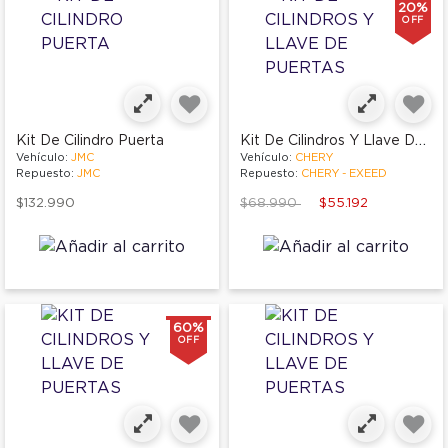
20%
OFF
Kit De Cilindros Y Llave De Puertas
Kit De Cilindro Puerta
Vehículo:
JMC
Vehículo:
CHERY
Repuesto:
JMC
Repuesto:
CHERY - EXEED
Price reduced from
to
$132.990
$68.990
$55.192
60%
OFF