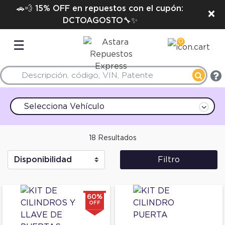
🚗💨 15% OFF en repuestos con el cupón:
×
DCTOAGOSTO🔧✨
0
☰
Selecciona Vehículo
18 Resultados
Filtro
60%
OFF