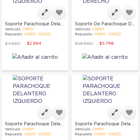
Soporte Parachoque Delantero Izquierdo
Soporte De Parachoque Delantero Derecho
Vehículo:
CHERY
Vehículo:
CHERY
Repuesto:
CHERY - EXEED
Repuesto:
CHERY - EXEED
Price reduced from
to
Price reduced from
to
$4.990
$2.994
$28.990
$5.798
Soporte Parachoque Delantero Izquierdo
Soporte Parachoque Delantero Izquierdo
Vehículo:
CHERY
Vehículo:
CHERY
Repuesto:
CHERY - EXEED
Repuesto:
CHERY - EXEED