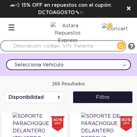
🚗💨 15% OFF en repuestos con el cupón:
×
DCTOAGOSTO🔧✨
0
☰
Selecciona Vehículo
266 Resultados
Filtro
40%
80%
OFF
OFF