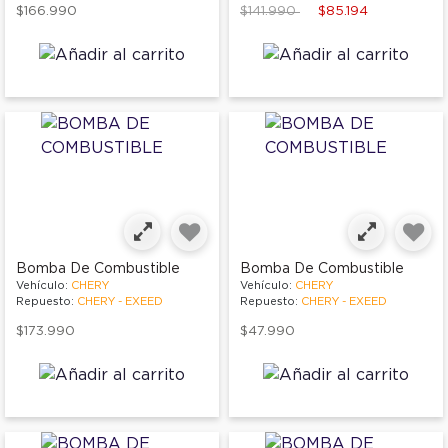
Price reduced from
to
$166.990
$141.990
$85.194
Bomba De Combustible
Bomba De Combustible
Vehículo:
CHERY
Vehículo:
CHERY
Repuesto:
CHERY - EXEED
Repuesto:
CHERY - EXEED
$173.990
$47.990