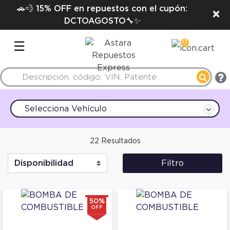
🚗💨 15% OFF en repuestos con el cupón:
×
DCTOAGOSTO🔧✨
0
☰
Selecciona Vehículo
22 Resultados
Filtro
50%
OFF