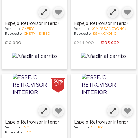
Espejo Retrovisor Interior
Espejo Retrovisor Interior
Vehículo:
CHERY
Vehículo:
KGM (SSANGYONG)
Repuesto:
CHERY - EXEED
Repuesto:
SSANGYONG
Price reduced from
to
$10.990
$244.990
$195.992
50%
OFF
Espejo Retrovisor Interior
Espejo Retrovisor Interior
Vehículo:
JMC
Vehículo:
CHERY
Repuesto:
JMC