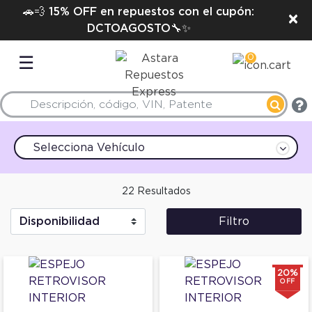
🚗💨 15% OFF en repuestos con el cupón:
×
DCTOAGOSTO🔧✨
0
☰
Selecciona Vehículo
22 Resultados
Filtro
20%
OFF