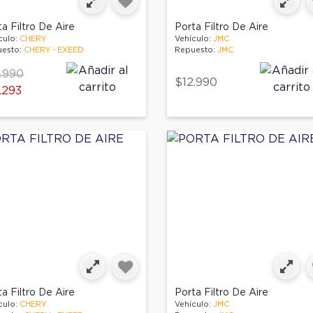
a Filtro De Aire
Porta Filtro De Aire
culo:
CHERY
Vehículo:
JMC
esto:
CHERY - EXEED
Repuesto:
JMC
ce reduced from
to
.990
$12.990
.293
a Filtro De Aire
Porta Filtro De Aire
culo:
CHERY
Vehículo:
JMC