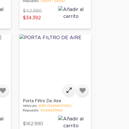
Repuesto:
CHERY - EXEED
Price reduced from
to
$42.990
$34.392
Porta Filtro De Aire
Vehículo:
KGM (SSANGYONG)
Repuesto:
SSANGYONG
$162.990