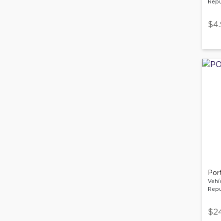
Repu
$4
Port
Vehí
Repu
$2