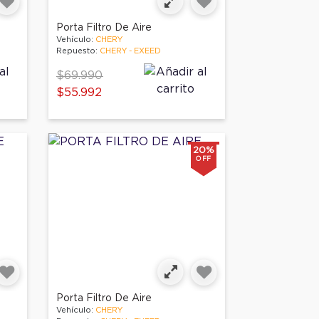
Porta Filtro De Aire
Vehículo:
CHERY
Repuesto:
CHERY - EXEED
Price reduced from
to
$69.990
$55.992
20%
OFF
Porta Filtro De Aire
Vehículo:
CHERY