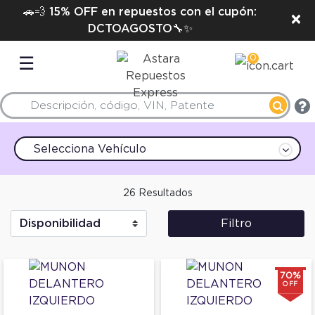
🚗💨 15% OFF en repuestos con el cupón:
×
DCTOAGOSTO🔧✨
0
☰
Selecciona Vehículo
26 Resultados
Filtro
70%
OFF