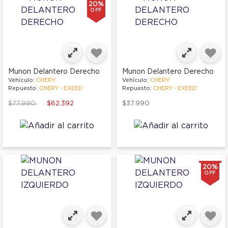
20%
OFF
Munon Delantero Derecho
Munon Delantero Derecho
Vehículo:
CHERY
Vehículo:
CHERY
Repuesto:
CHERY - EXEED
Repuesto:
CHERY - EXEED
Price reduced from
to
$77.990
$62.392
$37.990
20%
OFF