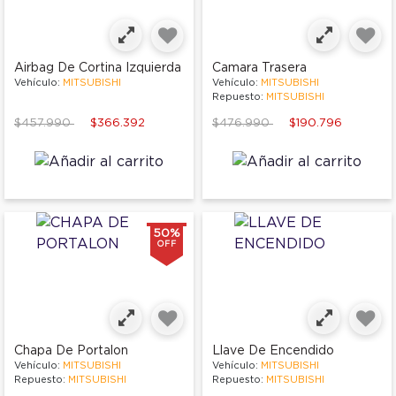
Airbag De Cortina Izquierda
Camara Trasera
Vehículo:
MITSUBISHI
Vehículo:
MITSUBISHI
Repuesto:
MITSUBISHI
Price reduced from
to
Price reduced from
to
$457.990
$366.392
$476.990
$190.796
50%
OFF
Chapa De Portalon
Llave De Encendido
Vehículo:
MITSUBISHI
Vehículo:
MITSUBISHI
Repuesto:
MITSUBISHI
Repuesto:
MITSUBISHI