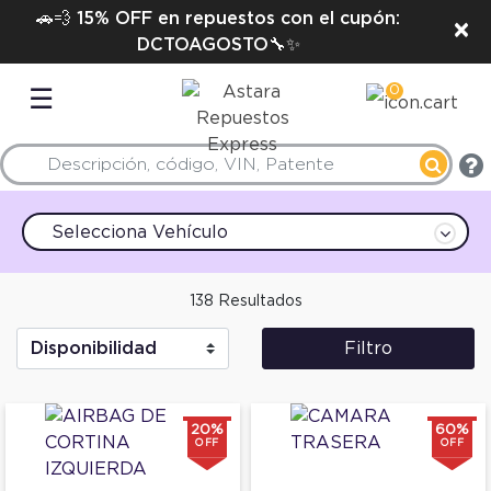
🚗💨 15% OFF en repuestos con el cupón:
×
DCTOAGOSTO🔧✨
0
☰
Selecciona Vehículo
138 Resultados
Filtro
20%
60%
OFF
OFF