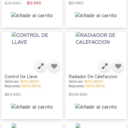
Price reduced from
to
$25.990
$12.995
$61.990
Control De Llave
Radiador De Calefaccion
Vehículo:
MITSUBISHI
Vehículo:
MITSUBISHI
Repuesto:
MITSUBISHI
Repuesto:
MITSUBISHI
$64.990
$549.990