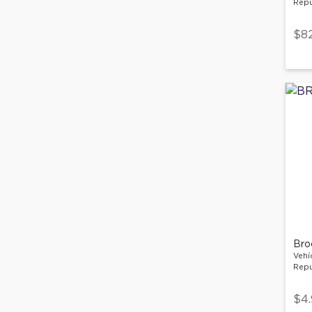
Repu
$8
Bro
Vehí
Repu
$4