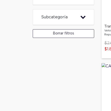
Subcategoría
Tra
Vehí
Borrar filtros
Repu
Pri
$2.
to
$1.