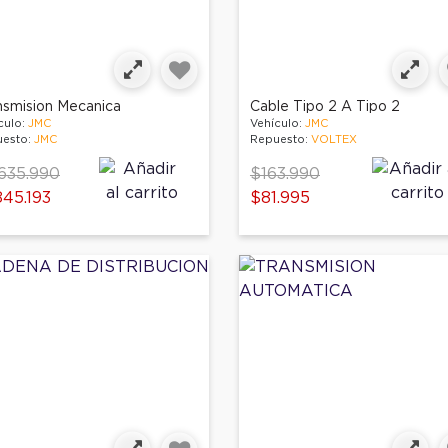
nsmision Mecanica
Cable Tipo 2 A Tipo 2
culo:
JMC
Vehículo:
JMC
esto:
JMC
Repuesto:
VOLTEX
ce reduced from
Price reduced from
to
635.990
$163.990
845.193
$81.995