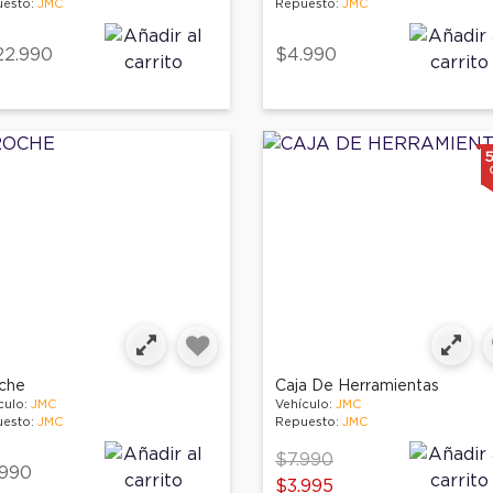
esto:
JMC
Repuesto:
JMC
22.990
$4.990
che
Caja De Herramientas
culo:
JMC
Vehículo:
JMC
esto:
JMC
Repuesto:
JMC
Price reduced from
to
$7.990
.990
$3.995