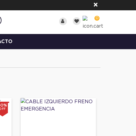
×
0
ACTO
50%
OFF