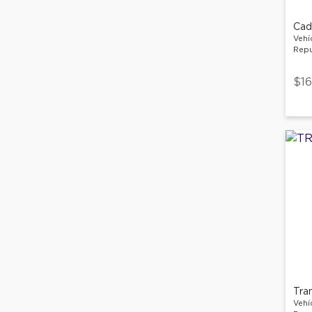
Cad
Vehí
Repu
$16
Tra
Vehí