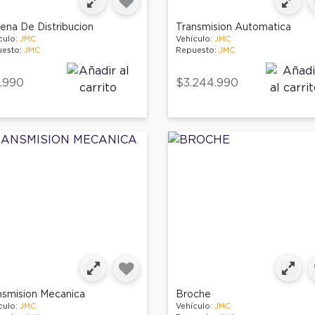
ena De Distribucion
Transmision Automatica
culo:
JMC
Vehículo:
JMC
esto:
JMC
Repuesto:
JMC
.990
$3.244.990
nsmision Mecanica
Broche
culo:
JMC
Vehículo:
JMC