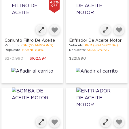
40%
OFF
Conjunto Filtro De Aceite
Enfriador De Aceite Motor
Vehículo:
KGM (SSANGYONG)
Vehículo:
KGM (SSANGYONG)
Repuesto:
SSANGYONG
Repuesto:
SSANGYONG
Price reduced from
to
$270.990
$162.594
$221.990