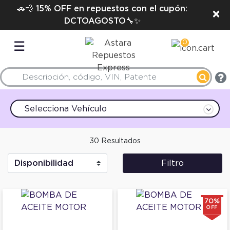
🚗💨 15% OFF en repuestos con el cupón:
×
DCTOAGOSTO🔧✨
0
☰
Selecciona Vehículo
30 Resultados
Filtro
70%
OFF