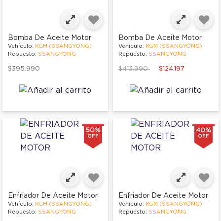
Bomba De Aceite Motor
Bomba De Aceite Motor
Vehículo:
KGM (SSANGYONG)
Vehículo:
KGM (SSANGYONG)
Repuesto:
SSANGYONG
Repuesto:
SSANGYONG
Price reduced from
to
$395.990
$413.990
$124.197
50%
40%
OFF
OFF
Enfriador De Aceite Motor
Enfriador De Aceite Motor
Vehículo:
KGM (SSANGYONG)
Vehículo:
KGM (SSANGYONG)
Repuesto:
SSANGYONG
Repuesto:
SSANGYONG