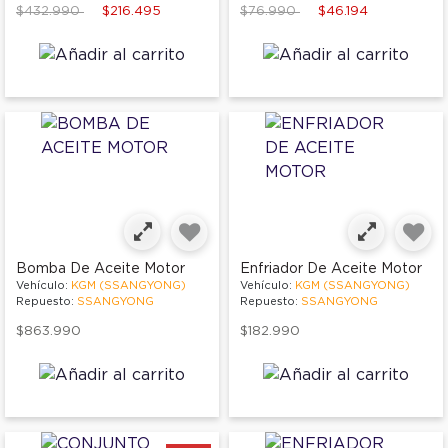
Price reduced from
to
Price reduced from
to
$432.990
$216.495
$76.990
$46.194
Bomba De Aceite Motor
Enfriador De Aceite Motor
Vehículo:
KGM (SSANGYONG)
Vehículo:
KGM (SSANGYONG)
Repuesto:
SSANGYONG
Repuesto:
SSANGYONG
$863.990
$182.990