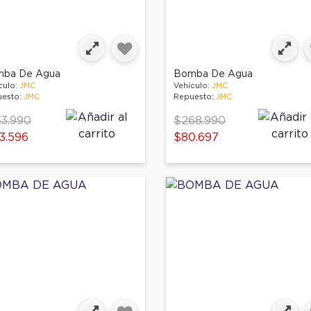
ba De Agua
Bomba De Agua
culo:
JMC
Vehículo:
JMC
esto:
JMC
Repuesto:
JMC
ce reduced from
to
Price reduced from
to
3.990
$268.990
3.596
$80.697