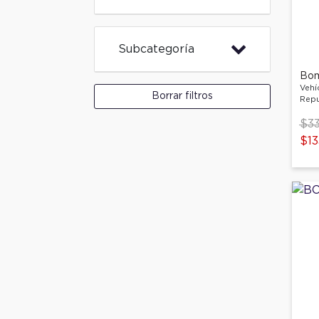
Subcategoría
Bom
Vehí
Borrar filtros
Repu
Pri
$33
$13