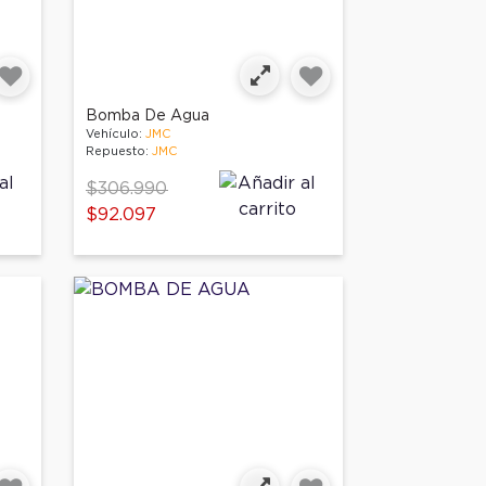
Bomba De Agua
Vehículo:
JMC
Repuesto:
JMC
Price reduced from
to
$306.990
$92.097