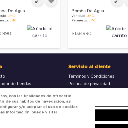
ba De Agua
Bomba De Agua
culo:
JMC
Vehículo:
JMC
esto:
JMC
Repuesto:
JMC
0.990
$138.990
a
Servicio al cliente
cto
Términos y Condiciones
zador de tiendas
Política de privacidad
obar pedido
Política de Cookies
os, con las finalidades de ofrecerle
tir de sus hábitos de navegación, así
onfigurar y/o aceptar el uso de cookies
ás información, puede visitar