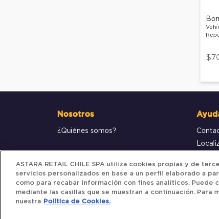
Bom
Vehí
Repu
$7
Nosotros
Ayud
¿Quiénes somos?
Conta
Locali
Compr
ASTARA RETAIL CHILE SPA utiliza cookies propias y de tercer
servicios personalizados en base a un perfil elaborado a par
como para recabar información con fines analíticos. Puede c
mediante las casillas que se muestran a continuación. Para m
nuestra
Política de Cookies.
Iberocar © 2025. All Rights Reserved.