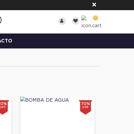
×
0
ACTO
70%
70%
OFF
OFF