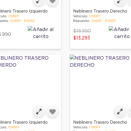
linero Trasero Izquierdo
Neblinero Trasero Derecho
culo:
CHERY
Vehículo:
CHERY
esto:
CHERY - EXEED
Repuesto:
CHERY - EXEED
Price reduced from
to
$18.990
6.990
$13.293
linero Trasero Izquierdo
Neblinero Trasero Derecho
culo:
CHERY
Vehículo:
CHERY