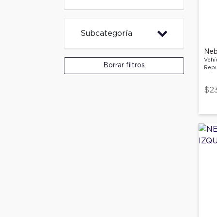
Subcategoría
Neb
Vehí
Borrar filtros
Repu
$2