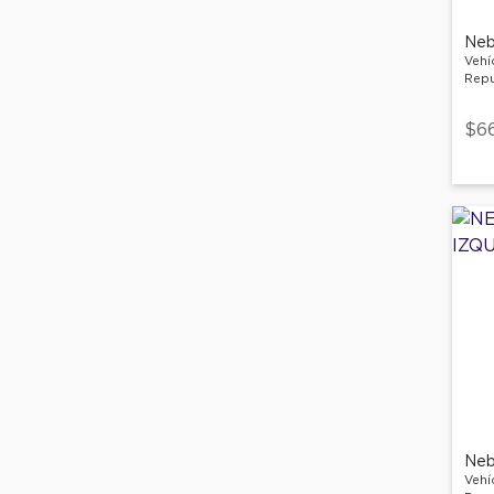
Neb
Vehí
Repu
$6
Neb
Vehí