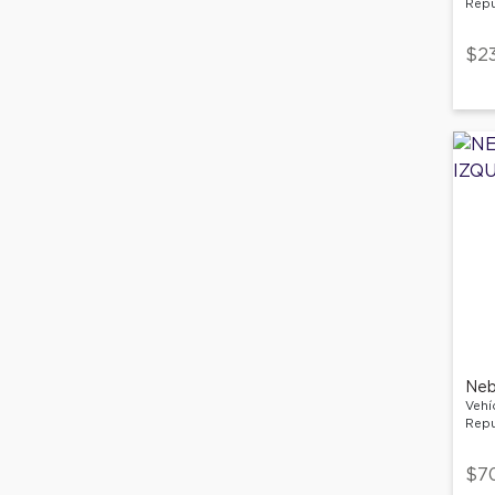
Repu
$23
Neb
Vehí
Repu
$7