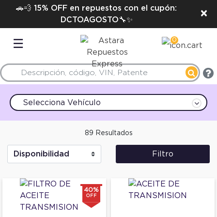
🚗💨 15% OFF en repuestos con el cupón:
×
DCTOAGOSTO🔧✨
0
☰
Selecciona Vehículo
89 Resultados
Filtro
40%
OFF