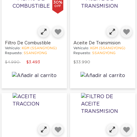
30%
OFF
Filtro De Combustible
Aceite De Transmision
Vehículo:
KGM (SSANGYONG)
Vehículo:
KGM (SSANGYONG)
Repuesto:
SSANGYONG
Repuesto:
SSANGYONG
Price reduced from
to
$4.990
$3.493
$33.990