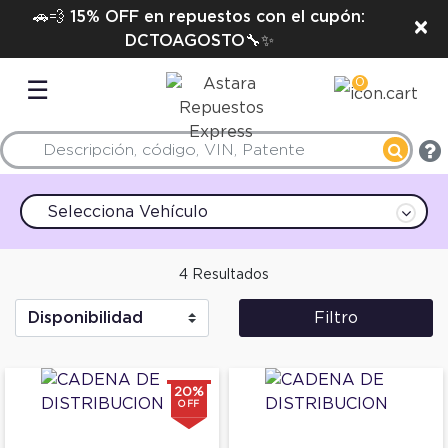
🚗💨 15% OFF en repuestos con el cupón:
×
DCTOAGOSTO🔧✨
0
☰
Selecciona Vehículo
4 Resultados
Filtro
20%
OFF