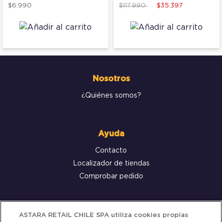
Price reduced from
to
$6.990
$117.990
$35.397
Nosotros
¿Quiénes somos?
Ayuda
Contacto
Localizador de tiendas
Comprobar pedido
Servicio al cliente
ASTARA RETAIL CHILE SPA utiliza cookies propias