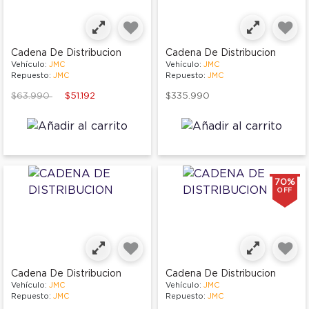
Cadena De Distribucion
Cadena De Distribucion
Vehículo:
JMC
Vehículo:
JMC
Repuesto:
JMC
Repuesto:
JMC
Price reduced from
to
$63.990
$51.192
$335.990
70%
OFF
Cadena De Distribucion
Cadena De Distribucion
Vehículo:
JMC
Vehículo:
JMC
Repuesto:
JMC
Repuesto:
JMC