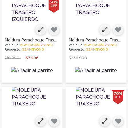
60%
OFF
Moldura Parachoque Trasero Izquierdo
Moldura Parachoque Trasero
Vehículo:
KGM (SSANGYONG)
Vehículo:
KGM (SSANGYONG)
Repuesto:
SSANGYONG
Repuesto:
SSANGYONG
Price reduced from
to
$19.990
$7.996
$256.990
70%
OFF