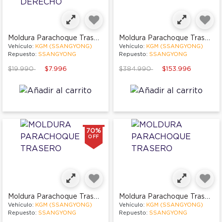
Moldura Parachoque Trasero Derecho
Moldura Parachoque Trasero
Vehículo:
KGM (SSANGYONG)
Vehículo:
KGM (SSANGYONG)
Repuesto:
SSANGYONG
Repuesto:
SSANGYONG
Price reduced from
to
Price reduced from
to
$19.990
$7.996
$384.990
$153.996
70%
OFF
Moldura Parachoque Trasero
Moldura Parachoque Trasero
Vehículo:
KGM (SSANGYONG)
Vehículo:
KGM (SSANGYONG)
Repuesto:
SSANGYONG
Repuesto:
SSANGYONG