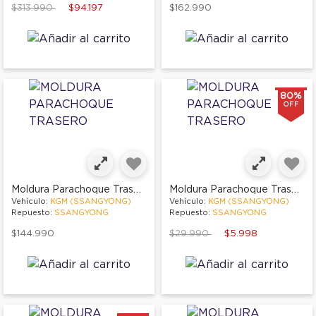
Price reduced from
to
$313.990
$94.197
$162.990
80%
OFF
Moldura Parachoque Trasero
Moldura Parachoque Trasero
Vehículo:
KGM (SSANGYONG)
Vehículo:
KGM (SSANGYONG)
Repuesto:
SSANGYONG
Repuesto:
SSANGYONG
Price reduced from
to
$144.990
$29.990
$5.998