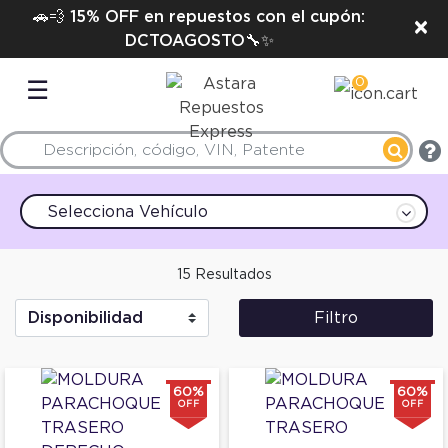
🚗💨 15% OFF en repuestos con el cupón:
×
DCTOAGOSTO🔧✨
0
☰
Selecciona Vehículo
15 Resultados
Filtro
60%
60%
OFF
OFF