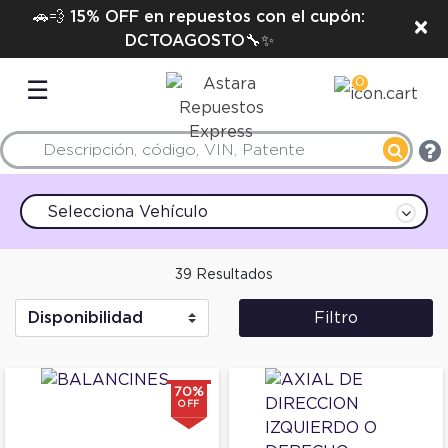
🚗💨 15% OFF en repuestos con el cupón:
×
DCTOAGOSTO🔧✨
0
☰
Selecciona Vehículo
39 Resultados
Filtro
70%
OFF