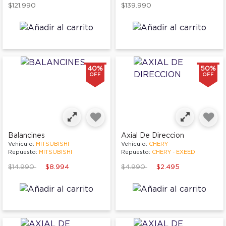
$121.990
$139.990
40%
50%
OFF
OFF
Balancines
Axial De Direccion
Vehículo:
MITSUBISHI
Vehículo:
CHERY
Repuesto:
MITSUBISHI
Repuesto:
CHERY - EXEED
Price reduced from
to
Price reduced from
to
$14.990
$8.994
$4.990
$2.495