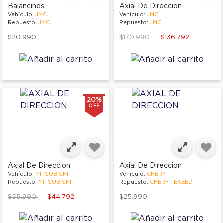
Balancines
Axial De Direccion
Vehículo:
JMC
Vehículo:
JMC
Repuesto:
JMC
Repuesto:
JMC
Price reduced from
to
$20.990
$170.990
$136.792
20%
OFF
Axial De Direccion
Axial De Direccion
Vehículo:
MITSUBISHI
Vehículo:
CHERY
Repuesto:
MITSUBISHI
Repuesto:
CHERY - EXEED
Price reduced from
to
$55.990
$44.792
$25.990