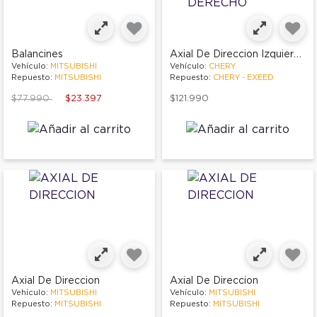
Axial De Direccion Izquierdo O Derecho
Balancines
Vehículo:
MITSUBISHI
Vehículo:
CHERY
Repuesto:
MITSUBISHI
Repuesto:
CHERY - EXEED
Price reduced from
to
$77.990
$23.397
$121.990
Axial De Direccion
Axial De Direccion
Vehículo:
MITSUBISHI
Vehículo:
MITSUBISHI
Repuesto:
MITSUBISHI
Repuesto:
MITSUBISHI